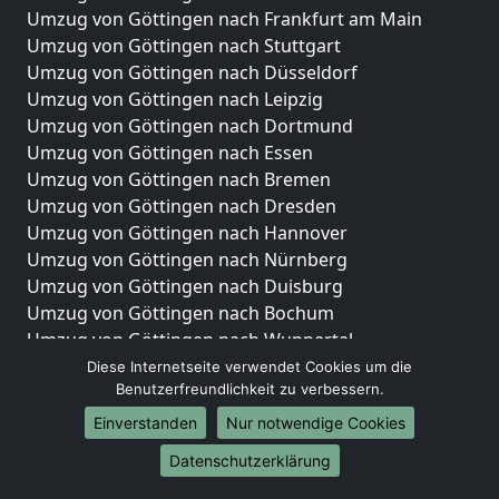
Umzug von Göttingen nach Frankfurt am Main
Umzug von Göttingen nach Stuttgart
Umzug von Göttingen nach Düsseldorf
Umzug von Göttingen nach Leipzig
Umzug von Göttingen nach Dortmund
Umzug von Göttingen nach Essen
Umzug von Göttingen nach Bremen
Umzug von Göttingen nach Dresden
Umzug von Göttingen nach Hannover
Umzug von Göttingen nach Nürnberg
Umzug von Göttingen nach Duisburg
Umzug von Göttingen nach Bochum
Umzug von Göttingen nach Wuppertal
Umzug von Göttingen nach Bielefeld
Diese Internetseite verwendet Cookies um die
Benutzerfreundlichkeit zu verbessern.
Umzug von Göttingen nach Bonn
Umzug von Göttingen nach Münster
Einverstanden
Nur notwendige Cookies
Internationale-Umzüge
Datenschutzerklärung