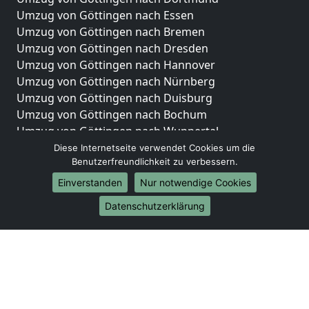
Umzug von Göttingen nach Essen
Umzug von Göttingen nach Bremen
Umzug von Göttingen nach Dresden
Umzug von Göttingen nach Hannover
Umzug von Göttingen nach Nürnberg
Umzug von Göttingen nach Duisburg
Umzug von Göttingen nach Bochum
Umzug von Göttingen nach Wuppertal
Umzug von Göttingen nach Bielefeld
Diese Internetseite verwendet Cookies um die
Benutzerfreundlichkeit zu verbessern.
Umzug von Göttingen nach Bonn
Umzug von Göttingen nach Münster
Einverstanden
Nur notwendige Cookies
Internationale-Umzüge
Datenschutzerklärung
Umzug von Göttingen nach Brasilien
Umzug von Göttingen nach Brunei Darussalam
Umzug von Göttingen nach Burkina Faso
Umzug von Göttingen nach Burundi
Umzug von Göttingen nach Chile