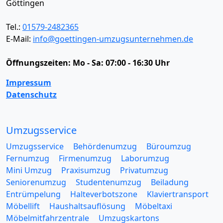
Göttingen
Tel.:
01579-2482365
E-Mail:
info@goettingen-umzugsunternehmen.de
Öffnungszeiten:
Mo - Sa: 07:00 - 16:30 Uhr
Impressum
Datenschutz
Umzugsservice
Umzugsservice
Behördenumzug
Büroumzug
Fernumzug
Firmenumzug
Laborumzug
Mini Umzug
Praxisumzug
Privatumzug
Seniorenumzug
Studentenumzug
Beiladung
Entrümpelung
Halteverbotszone
Klaviertransport
Möbellift
Haushaltsauflösung
Möbeltaxi
Möbelmitfahrzentrale
Umzugskartons