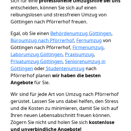
sich für eine
professionelle Umzugshilfe bei uns
entscheiden, können Sie sich auf einen
reibungslosen und stressfreien Umzug von
Göttingen nach Pförrerhof freuen.
Egal, ob Sie einen
Behördenumzug Göttingen
,
Büroumzug nach Pförrerhof
,
Fernumzug
von
Göttingen nach Pförrerhof,
Firmenumzug
,
Laborumzug Göttingen
,
Praxisumzug
,
Privatumzug Göttingen
,
Seniorenumzug in
Göttingen
oder
Studentenumzug
nach
Pförrerhof planen
wir haben die besten
Angebote
für Sie.
Wir sind für jede Art von Umzug nach Pförrerhof
gerüstet. Lassen Sie uns dabei helfen, den Stress
und die Kosten zu minimieren, damit Sie sich auf
Ihren neuen Lebensabschnitt freuen können.
Zögern Sie nicht und holen Sie sich
kostenlose
und unverbindliche Angebote!