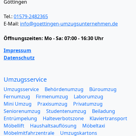
Göttingen
Tel.:
01579-2482365
E-Mail:
info@goettingen-umzugsunternehmen.de
Öffnungszeiten:
Mo - Sa: 07:00 - 16:30 Uhr
Impressum
Datenschutz
Umzugsservice
Umzugsservice
Behördenumzug
Büroumzug
Fernumzug
Firmenumzug
Laborumzug
Mini Umzug
Praxisumzug
Privatumzug
Seniorenumzug
Studentenumzug
Beiladung
Entrümpelung
Halteverbotszone
Klaviertransport
Möbellift
Haushaltsauflösung
Möbeltaxi
Möbelmitfahrzentrale
Umzugskartons