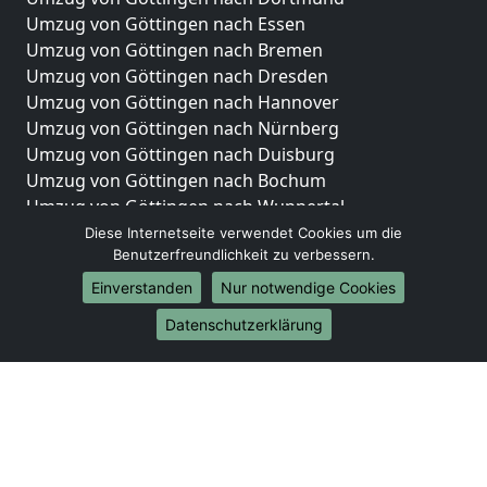
Umzug von Göttingen nach Essen
Umzug von Göttingen nach Bremen
Umzug von Göttingen nach Dresden
Umzug von Göttingen nach Hannover
Umzug von Göttingen nach Nürnberg
Umzug von Göttingen nach Duisburg
Umzug von Göttingen nach Bochum
Umzug von Göttingen nach Wuppertal
Umzug von Göttingen nach Bielefeld
Diese Internetseite verwendet Cookies um die
Benutzerfreundlichkeit zu verbessern.
Umzug von Göttingen nach Bonn
Umzug von Göttingen nach Münster
Einverstanden
Nur notwendige Cookies
Internationale-Umzüge
Datenschutzerklärung
Umzug von Göttingen nach Brasilien
Umzug von Göttingen nach Brunei Darussalam
Umzug von Göttingen nach Burkina Faso
Umzug von Göttingen nach Burundi
Umzug von Göttingen nach Chile